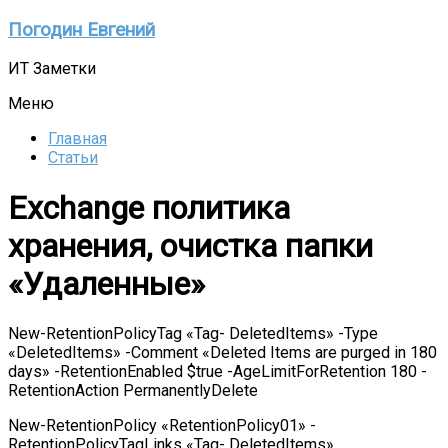
Перейти
Погодин Евгений
к
содержимому
ИТ Заметки
Меню
Главная
Статьи
Exchange политика
хранения, очистка папки
«Удаленные»
New-RetentionPolicyTag «Tag- DeletedItems» -Type
«DeletedItems» -Comment «Deleted Items are purged in 180
days» -RetentionEnabled $true -AgeLimitForRetention 180 -
RetentionAction PermanentlyDelete
New-RetentionPolicy «RetentionPolicy01» -
RetentionPolicyTagLinks «Tag- DeletedItems»