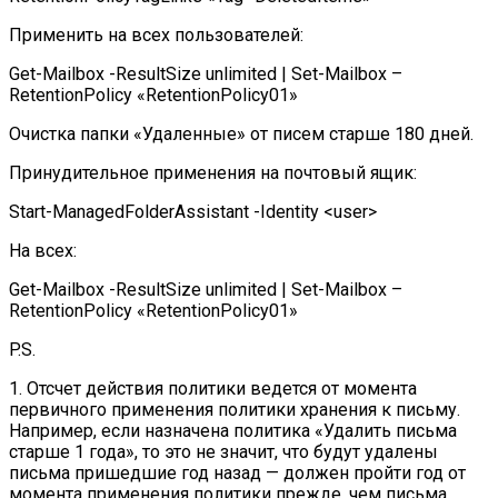
Применить на всех пользователей:
Get-Mailbox -ResultSize unlimited | Set-Mailbox –
RetentionPolicy «RetentionPolicy01»
Очистка папки «Удаленные» от писем старше 180 дней.
Принудительное применения на почтовый ящик:
Start-ManagedFolderAssistant -Identity <user>
На всех:
Get-Mailbox -ResultSize unlimited | Set-Mailbox –
RetentionPolicy «RetentionPolicy01»
P.S.
1. Отсчет действия политики ведется от момента
первичного применения политики хранения к письму.
Например, если назначена политика «Удалить письма
старше 1 года», то это не значит, что будут удалены
письма пришедшие год назад — должен пройти год от
момента применения политики прежде, чем письма